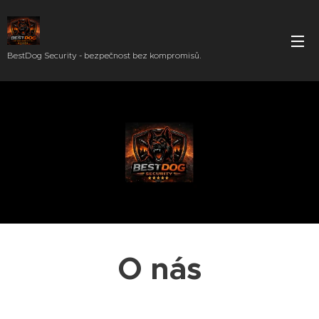
BestDog Security - bezpečnost bez kompromisů.
O nás