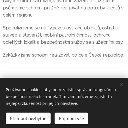
Díky mobilním patrolám, vlastnímu zázemí a služebním
psům jsme schopni pružně reagovat na potřeby klientů v
celém regionu.
Specializujeme se na fyzickou ostrahu objektů, ostrahu
staveb a stavenišť, mobilní patrolní činnost, ochranu
odlehlých lokalit a bezpečnostní služby se služebními psy.
Zakázky jsme schopni realizovat po celé České republice.
Používáme cookies, abychom zajistili správné fungování a
bezpečnost našich stránek. Tím vám můžeme zajistit tu
nejlepší zkušenost při jejich návštěvě.
Tel.
:
+420 732 494 268
Přijmout nezbytné
Přijmout vše
Vytvořeno službou
Webnode
Cookies